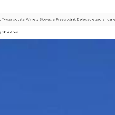
t
Twoja poczta
Winiety
Słowacja
Przewodnik
Delegacje zagraniczn
g obiektów