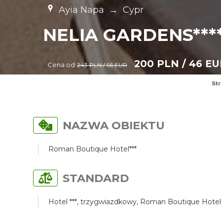
Ayia Napa
→
Cypr
NELIA GARDENS***
200 PLN / 46 E
Cena od
243 PLN / 56 EUR
St
NAZWA OBIEKTU
Roman Boutique Hotel***
STANDARD
Hotel ***, trzygwiazdkowy, Roman Boutique Hotel