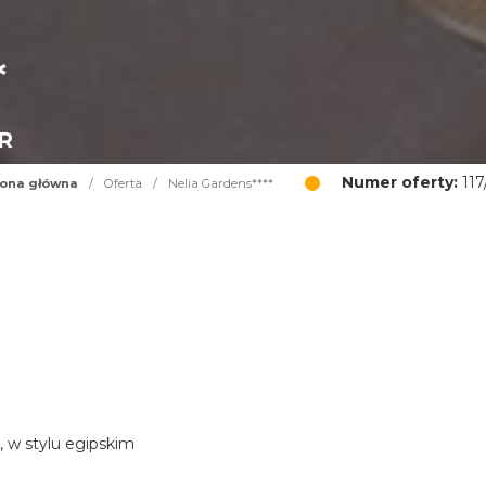
*
UR
Numer oferty:
117
rona główna
/
Oferta
/
Nelia Gardens****
, w stylu egipskim