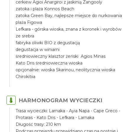
cerkiew Agioi Anargiroi z jaskinią Zangooly
zatoka i plaża Konnos Beach
zatoka Green Bay, najlepsze miejsce do nurkowania
plaża Figowa
Lefkara - górska wioska, znana z koronek i wyrobów
ze srebra
fabryka oliwki BIO z degustacją
degustacja w winiarni
średniowieczny klasztor żeński Agios Minas
Kato Dris średniowieczna wioska
opcjonalnie: wioska Skarinou, neolitycznia wioska
Chirokitiia
HARMONOGRAM WYCIECZKI
Trasa wycieczki: Larnaka - Ayia Napa - Cape Greco -
Protaras - Kato Dris - Lefkara - Larnaka
Długość trasy: 210 km
Podczas przejazdu przewidziano czas na postoje i