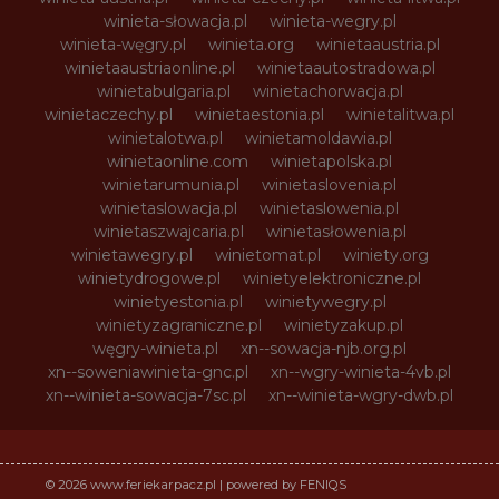
winieta-słowacja.pl
winieta-wegry.pl
winieta-węgry.pl
winieta.org
winietaaustria.pl
winietaaustriaonline.pl
winietaautostradowa.pl
winietabulgaria.pl
winietachorwacja.pl
winietaczechy.pl
winietaestonia.pl
winietalitwa.pl
winietalotwa.pl
winietamoldawia.pl
winietaonline.com
winietapolska.pl
winietarumunia.pl
winietaslovenia.pl
winietaslowacja.pl
winietaslowenia.pl
winietaszwajcaria.pl
winietasłowenia.pl
winietawegry.pl
winietomat.pl
winiety.org
winietydrogowe.pl
winietyelektroniczne.pl
winietyestonia.pl
winietywegry.pl
winietyzagraniczne.pl
winietyzakup.pl
węgry-winieta.pl
xn--sowacja-njb.org.pl
xn--soweniawinieta-gnc.pl
xn--wgry-winieta-4vb.pl
xn--winieta-sowacja-7sc.pl
xn--winieta-wgry-dwb.pl
© 2026 www.feriekarpacz.pl | powered by FENIQS