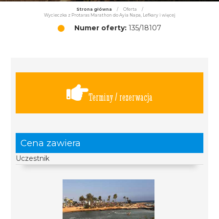
Strona główna
/
Oferta
/
Wycieczka z Protaras Marathon do Ayia Napa, Lefkary i więcej
Numer oferty:
135/18107
Terminy / rezerwacja
Cena zawiera
Uczestnik