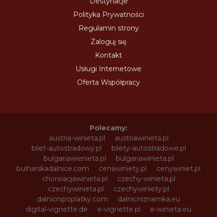
Destynacje
Polityka Prywatności
Regulamin strony
Zaloguj się
Kontakt
Usługi Internetowe
Oferta Współpracy
Polecamy:
austria-winieta.pl
austriawinieta.pl
bilet-autostradowy.pl
bilety-autostradowe.pl
bulgariawienieta.pl
bulgariawinieta.pl
bulharskadalnice.com
cenawiniety.pl
cenywiniet.pl
chorwacjawinieta.pl
czechy-winieta.pl
czechywinieta.pl
czechywiniety.pl
dalnicnipoplatky.com
dalnicniznamka.eu
digital-vignette.de
e-vignette.pl
e-winieta.eu