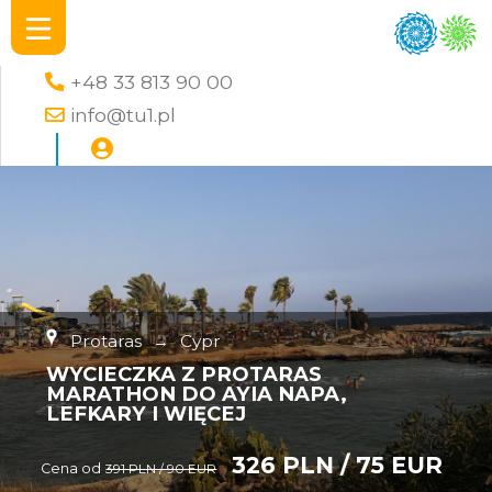
+48 33 813 90 00
info@tu1.pl
Protaras
→
Cypr
WYCIECZKA Z PROTARAS
MARATHON DO AYIA NAPA,
LEFKARY I WIĘCEJ
326 PLN / 75 EUR
Cena od
391 PLN / 90 EUR