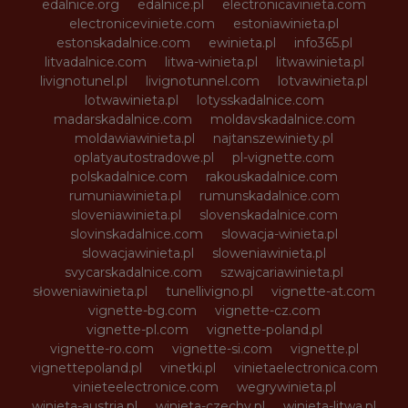
edalnice.org
edalnice.pl
electronicavinieta.com
electroniceviniete.com
estoniawinieta.pl
estonskadalnice.com
ewinieta.pl
info365.pl
litvadalnice.com
litwa-winieta.pl
litwawinieta.pl
livignotunel.pl
livignotunnel.com
lotvawinieta.pl
lotwawinieta.pl
lotysskadalnice.com
madarskadalnice.com
moldavskadalnice.com
moldawiawinieta.pl
najtanszewiniety.pl
oplatyautostradowe.pl
pl-vignette.com
polskadalnice.com
rakouskadalnice.com
rumuniawinieta.pl
rumunskadalnice.com
sloveniawinieta.pl
slovenskadalnice.com
slovinskadalnice.com
slowacja-winieta.pl
slowacjawinieta.pl
sloweniawinieta.pl
svycarskadalnice.com
szwajcariawinieta.pl
słoweniawinieta.pl
tunellivigno.pl
vignette-at.com
vignette-bg.com
vignette-cz.com
vignette-pl.com
vignette-poland.pl
vignette-ro.com
vignette-si.com
vignette.pl
vignettepoland.pl
vinetki.pl
vinietaelectronica.com
vinieteelectronice.com
wegrywinieta.pl
winieta-austria.pl
winieta-czechy.pl
winieta-litwa.pl