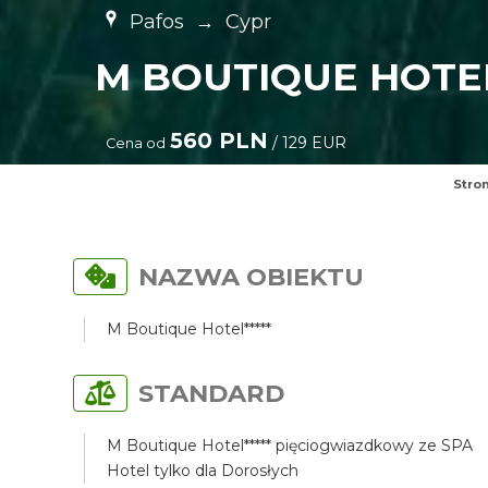
Pafos
→
Cypr
M BOUTIQUE HOTEL
560 PLN
/ 129 EUR
Cena od
Stro
NAZWA OBIEKTU
M Boutique Hotel*****
STANDARD
M Boutique Hotel***** pięciogwiazdkowy ze SPA
Hotel tylko dla Dorosłych