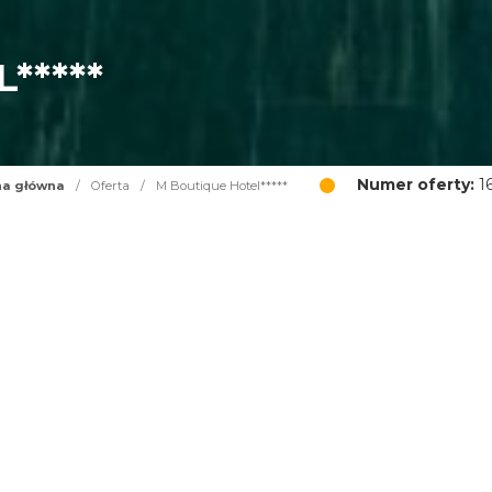
*****
Numer oferty:
1
na główna
/
Oferta
/
M Boutique Hotel*****