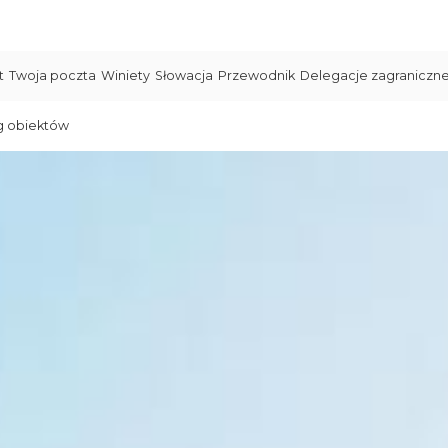
t
Twoja poczta
Winiety
Słowacja
Przewodnik
Delegacje zagraniczn
g obiektów