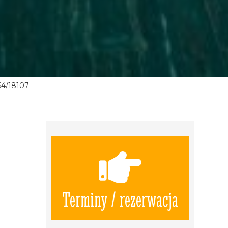
64/18107
Terminy / rezerwacja