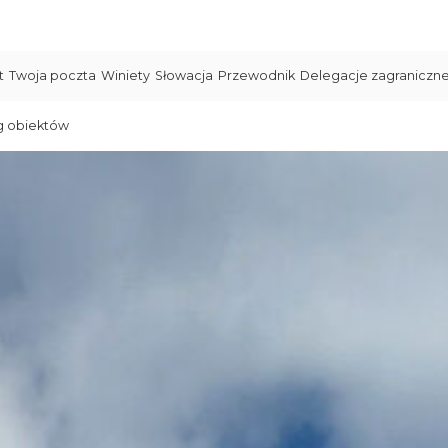
t
Twoja poczta
Winiety
Słowacja
Przewodnik
Delegacje zagraniczn
g obiektów