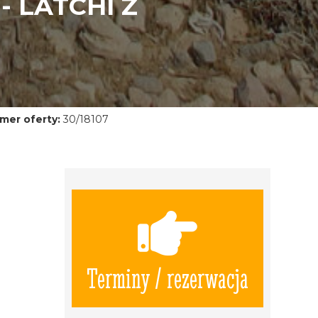
- LATCHI Z
mer oferty:
30/18107
Terminy / rezerwacja