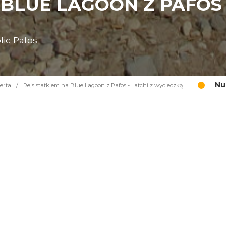
 BLUE LAGOON Z PAFOS 
lic Pafos
Nu
erta
/
Rejs statkiem na Blue Lagoon z Pafos - Latchi z wycieczką