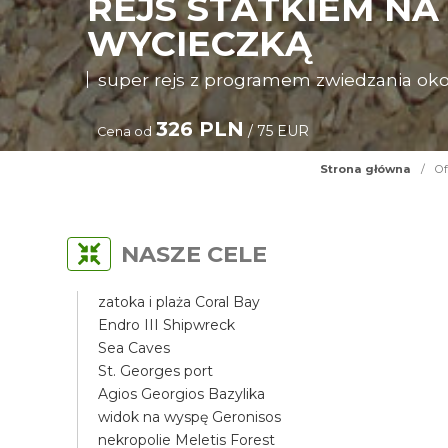
REJS STATKIEM NA
WYCIECZKĄ
super rejs z programem zwiedzania oko
326 PLN
/ 75 EUR
Cena od
Strona główna
/
Of
NASZE CELE
zatoka i plaża Coral Bay
Endro III Shipwreck
Sea Caves
St. Georges port
Agios Georgios Bazylika
widok na wyspę Geronisos
nekropolie Meletis Forest