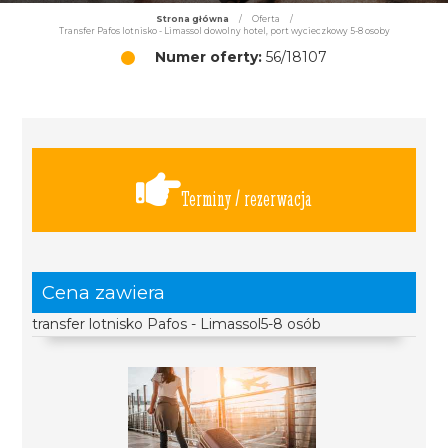
Strona główna
/
Oferta
/
Transfer Pafos lotnisko - Limassol dowolny hotel, port wycieczkowy 5-8 osoby
Numer oferty:
56/18107
Terminy / rezerwacja
Cena zawiera
transfer lotnisko Pafos - Limassol5-8 osób