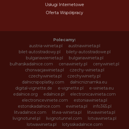
Usługi Internetowe
Oferta Współpracy
Polecamy:
austria-winieta.pl
austriawinieta.pl
bilet-autostradowy.pl
bilety-autostradowe.pl
bulgariawienieta.pl
bulgariawinieta.pl
bulharskadalnice.com
cenawiniety.pl
cenywiniet.pl
chorwacjawinieta.pl
czechy-winieta.pl
czechywinieta.pl
czechywiniety.pl
dalnicnipoplatky.com
dalnicniznamka.eu
digital-vignette.de
e-vignette.pl
e-winieta.eu
edalnice.org
edalnice.pl
electronicavinieta.com
electroniceviniete.com
estoniawinieta.pl
estonskadalnice.com
ewinieta.pl
info365.pl
litvadalnice.com
litwa-winieta.pl
litwawinieta.pl
livignotunel.pl
livignotunnel.com
lotvawinieta.pl
lotwawinieta.pl
lotysskadalnice.com