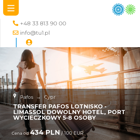
+48 33 813 90 00
info@tu1.pl
Pafos
→
Cypr
TRANSFER PAFOS LOTNISKO -
LIMASSOL DOWOLNY HOTEL, PORT
WYCIECZKOWY 5-8 OSOBY
434 PLN
/ 100 EUR
Cena od