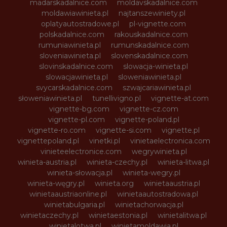
madarskadalnice.com
moldavskadalnice.com
moldawiawinieta.pl
najtanszewiniety.pl
oplatyautostradowe.pl
pl-vignette.com
polskadalnice.com
rakouskadalnice.com
rumuniawinieta.pl
rumunskadalnice.com
sloveniawinieta.pl
slovenskadalnice.com
slovinskadalnice.com
slowacja-winieta.pl
slowacjawinieta.pl
sloweniawinieta.pl
svycarskadalnice.com
szwajcariawinieta.pl
słoweniawinieta.pl
tunellivigno.pl
vignette-at.com
vignette-bg.com
vignette-cz.com
vignette-pl.com
vignette-poland.pl
vignette-ro.com
vignette-si.com
vignette.pl
vignettepoland.pl
vinetki.pl
vinietaelectronica.com
vinieteelectronice.com
wegrywinieta.pl
winieta-austria.pl
winieta-czechy.pl
winieta-litwa.pl
winieta-słowacja.pl
winieta-wegry.pl
winieta-węgry.pl
winieta.org
winietaaustria.pl
winietaaustriaonline.pl
winietaautostradowa.pl
winietabulgaria.pl
winietachorwacja.pl
winietaczechy.pl
winietaestonia.pl
winietalitwa.pl
winietalotwa.pl
winietamoldawia.pl