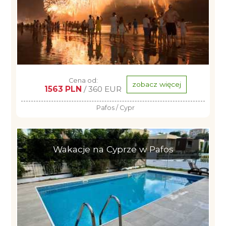
Cena od:
zobacz więcej
1563 PLN
/ 360 EUR
Pafos / Cypr
Wakacje na Cyprze w Pafos