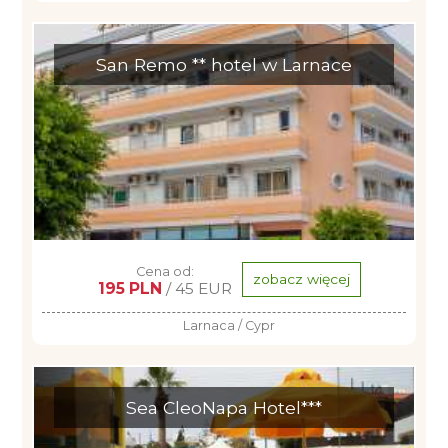
San Remo ** hotel w Larnace
Cena od:
zobacz więcej
195 PLN
/ 45 EUR
Larnaca / Cypr
Sea CleoNapa Hotel***