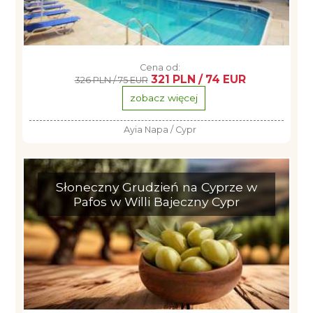
Cena od:
321 PLN / 74 EUR
326 PLN / 75 EUR
zobacz więcej
Ayia Napa / Cypr
Słoneczny Grudzień na Cyprze w
Pafos w Willi Bajeczny Cypr