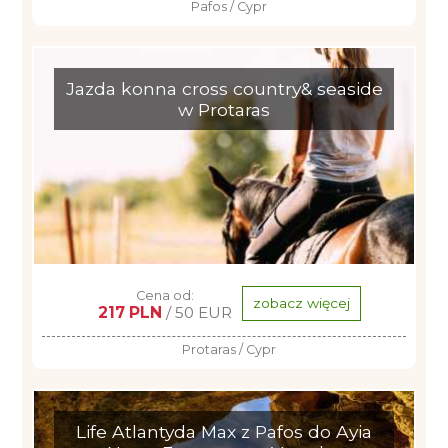
Pafos / Cypr
Jazda konna cross country& seaside
w Protaras
Cena od:
zobacz więcej
217 PLN
/ 50 EUR
Protaras / Cypr
Life Atlantyda Max z Pafos do Ayia