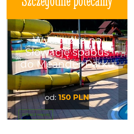
Szczególnie polecamy
Wycieczka na
Słowację spabus
do Meander Parku
od:
150 PLN
zobacz więcej