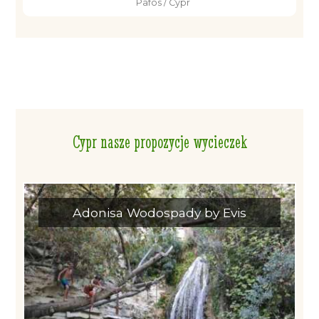
Pafos / Cypr
Cypr nasze propozycje wycieczek
Adonisa Wodospady by Evis