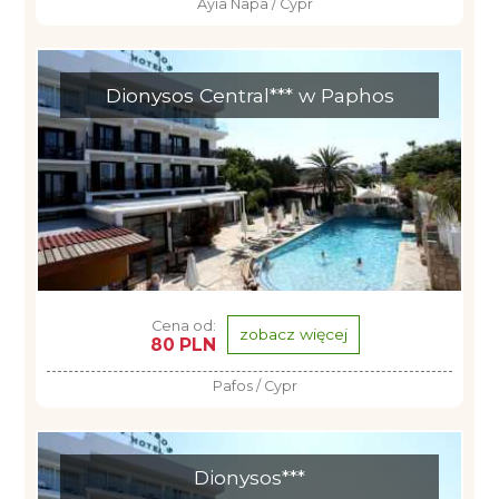
Ayia Napa / Cypr
Dionysos Central*** w Paphos
Cena od:
zobacz więcej
80 PLN
Pafos / Cypr
Dionysos***