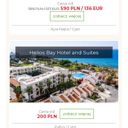
Cena od:
590 PLN / 136 EUR
595 PLN / 137 EUR
zobacz więcej
Ayia Napa / Cypr
Helios Bay Hotel and Suites
Cena od:
zobacz więcej
200 PLN
Pafos / Cypr