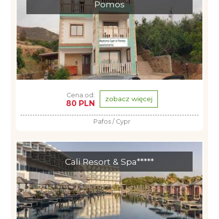
Pomos
Cena od:
zobacz więcej
80 PLN
Pafos / Cypr
Cali Resort & Spa*****