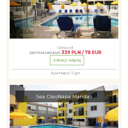
Cena od:
339 PLN / 78 EUR
347 PLN / 80 EUR
zobacz więcej
Ayia Napa / Cypr
Sea CleoNapa Mandali