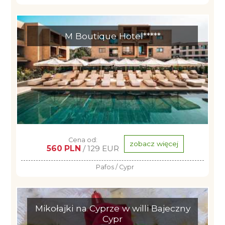
M Boutique Hotel*****
Cena od:
zobacz więcej
560 PLN
/ 129 EUR
Pafos / Cypr
Mikołajki na Cyprze w willi Bajeczny
Cypr