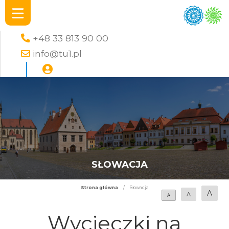
+48 33 813 90 00
info@tu1.pl
SŁOWACJA
Strona główna
/
Słowacja
A
A
A
Wycieczki na