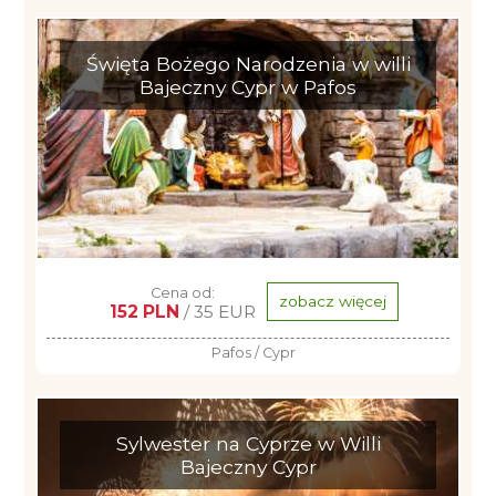
Święta Bożego Narodzenia w willi
Bajeczny Cypr w Pafos
Cena od:
zobacz więcej
152 PLN
/ 35 EUR
Pafos / Cypr
Sylwester na Cyprze w Willi
Bajeczny Cypr