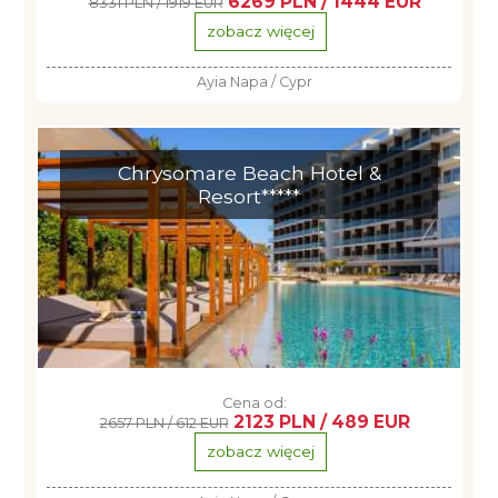
6269 PLN / 1444 EUR
8331 PLN / 1919 EUR
zobacz więcej
Ayia Napa / Cypr
Chrysomare Beach Hotel &
Resort*****
Cena od:
2123 PLN / 489 EUR
2657 PLN / 612 EUR
zobacz więcej