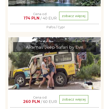
Cena od:
zobacz więcej
174 PLN
/ 40 EUR
Pafos / Cypr
Akamas Jeep Safari by Evis
Cena od:
zobacz więcej
260 PLN
/ 60 EUR