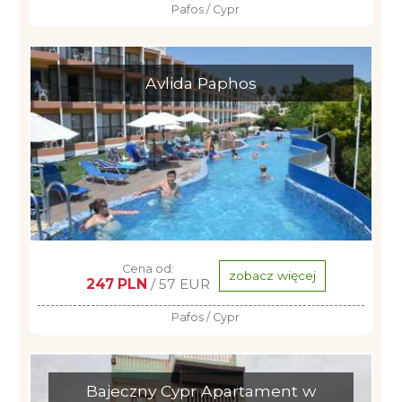
Pafos / Cypr
Avlida Paphos
Cena od:
zobacz więcej
247 PLN
/ 57 EUR
Pafos / Cypr
Bajeczny Cypr Apartament w